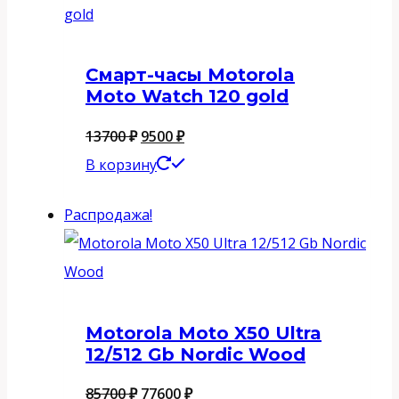
Смарт-часы Motorola
Moto Watch 120 gold
Первоначальная
Текущая
13700
₽
9500
₽
цена
цена:
В корзину
составляла
9500 ₽.
Распродажа!
13700 ₽.
Motorola Moto X50 Ultra
12/512 Gb Nordic Wood
Первоначальная
Текущая
85700
₽
77600
₽