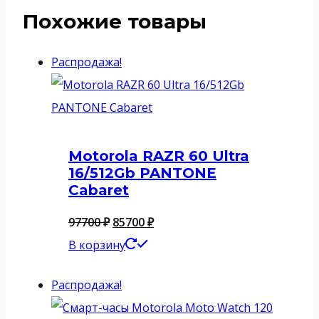
Похожие товары
Распродажа!
Motorola RAZR 60 Ultra
16/512Gb PANTONE
Cabaret
Первоначальная
Текущая
97700
₽
85700
₽
цена
цена:
В корзину
составляла
85700 ₽.
Распродажа!
97700 ₽.