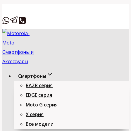
Перейти
Вставьте HTML
к
содержимому
Смартфоны
RAZR серия
EDGE серия
Moto G серия
X серия
Все модели