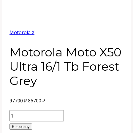
Motorola X
Motorola Moto X50
Ultra 16/1 Tb Forest
Grey
Первоначальная
Текущая
97700
₽
86700
₽
цена
цена:
Количество
составляла
86700 ₽.
товара
В корзину
97700 ₽.