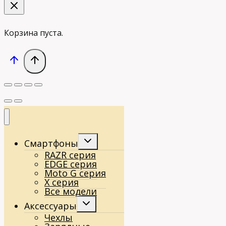
Корзина пуста.
Переключить
Смартфоны
дочернее
RAZR серия
меню
EDGE серия
Moto G серия
X серия
Все модели
Переключить
Аксессуары
дочернее
Чехлы
меню