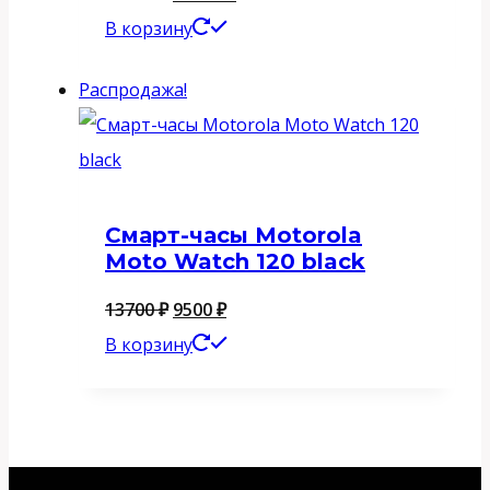
цена
цена:
В корзину
составляла
77600 ₽.
Распродажа!
85700 ₽.
Смарт-часы Motorola
Moto Watch 120 black
Первоначальная
Текущая
13700
₽
9500
₽
цена
цена:
В корзину
составляла
9500 ₽.
13700 ₽.