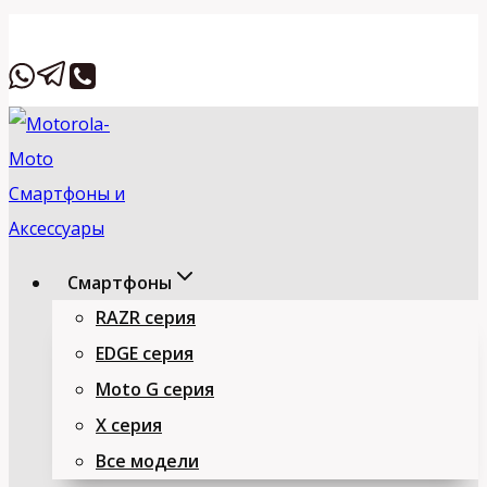
Перейти
Вставьте HTML
к
содержимому
Смартфоны
RAZR серия
EDGE серия
Moto G серия
X серия
Все модели