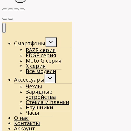
Переключить
Смартфоны
дочернее
RAZR серия
меню
EDGE серия
Moto G серия
X серия
Все модели
Переключить
Аксессуары
дочернее
Чехлы
меню
Зарядные
устройства
Стекла и пленки
Наушники
Часы
О нас
Контакты
Аккаунт