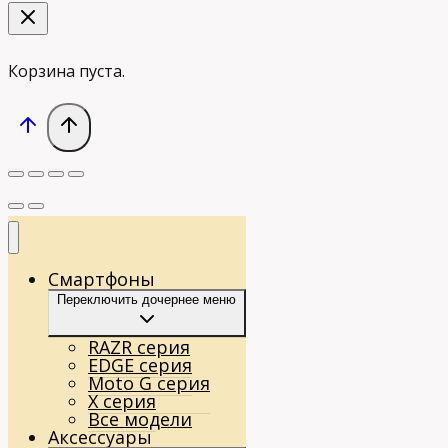
Корзина пуста.
Смартфоны
Переключить дочернее меню
RAZR серия
EDGE серия
Moto G серия
X серия
Все модели
Аксессуары