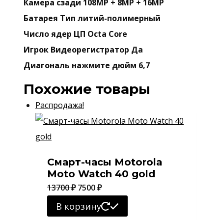
Камера сзади 108MP + 8MP + 16MP
Батарея Тип литий-полимерный
Число ядер ЦП Octa Core
Игрок Видеорегистратор Да
Диагональ нажмите дюйм 6,7
Похожие товары
Распродажа!
Смарт-часы Motorola
Moto Watch 40 gold
Первоначальная
Текущая
13700
₽
7500
₽
цена
цена:
В корзину
составляла
7500 ₽.