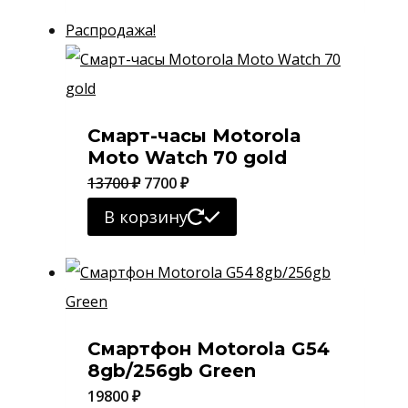
13700 ₽.
Распродажа!
Смарт-часы Motorola
Moto Watch 70 gold
Первоначальная
Текущая
13700
₽
7700
₽
цена
цена:
В корзину
составляла
7700 ₽.
13700 ₽.
Смартфон Motorola G54
8gb/256gb Green
19800
₽