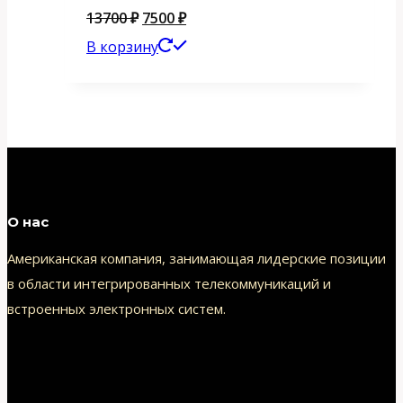
Первоначальная
Текущая
13700
₽
7500
₽
цена
цена:
В корзину
составляла
7500 ₽.
13700 ₽.
О нас
Американская компания, занимающая лидерские позиции
в области интегрированных телекоммуникаций и
встроенных электронных систем.