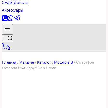
0
Главная
/
Магазин
/
Каталог
/
Motorola G
/
Смартфон
Motorola G54 8gb/256gb Green