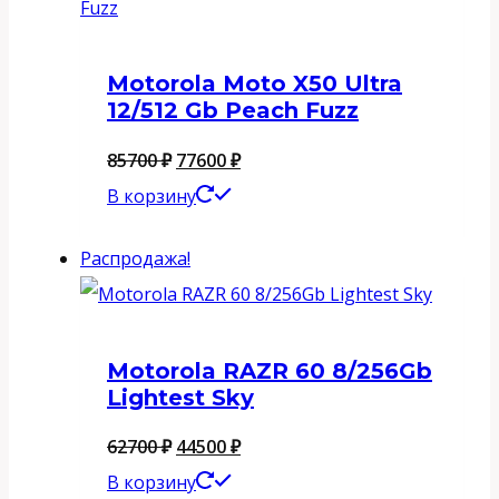
Motorola Moto X50 Ultra
12/512 Gb Peach Fuzz
Первоначальная
Текущая
85700
₽
77600
₽
цена
цена:
В корзину
составляла
77600 ₽.
Распродажа!
85700 ₽.
Motorola RAZR 60 8/256Gb
Lightest Sky
Первоначальная
Текущая
62700
₽
44500
₽
цена
цена:
В корзину