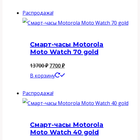
составляла
44500 ₽.
Распродажа!
62700 ₽.
Смарт-часы Motorola
Moto Watch 70 gold
Первоначальная
Текущая
13700
₽
7700
₽
цена
цена:
В корзину
составляла
7700 ₽.
Распродажа!
13700 ₽.
Смарт-часы Motorola
Moto Watch 40 gold