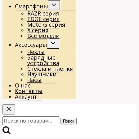
Переключить
Смартфоны
дочернее
RAZR серия
меню
EDGE серия
Moto G серия
X серия
Все модели
Переключить
Аксессуары
дочернее
Чехлы
меню
Зарядные
устройства
Стекла и пленки
Наушники
Часы
О нас
Контакты
Аккаунт
Искать:
Поиск