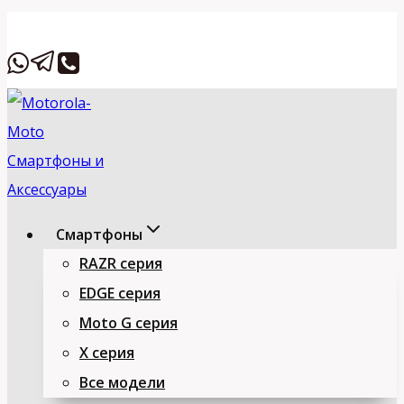
Перейти
Вставьте HTML
к
содержимому
Смартфоны
RAZR серия
EDGE серия
Moto G серия
X серия
Все модели